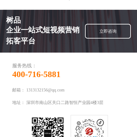
树品
企业一站式短视频营销
立即咨询
拓客平台
服务热线：
400-716-5881
邮箱：
1313132156@qq.com
地址：
深圳市南山区关口二路智恒产业园4楼3层