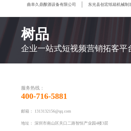
曲阜久鼎酿酒设备有限公司
东光县创宏纸箱机械制
树品
企业一站式短视频营销拓客平
服务热线：
400-716-5881
邮箱：
1313132156@qq.com
地址：
深圳市南山区关口二路智恒产业园4楼3层